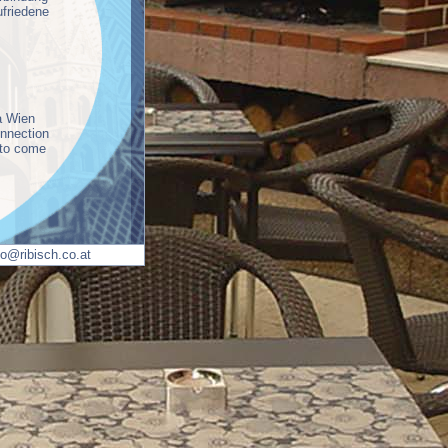
ufriedene
a Wien
onnection
 to come
fo@ribisch.co.at