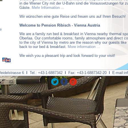
in die Wiener City mit der U-Bahn sind die Voraussetzungen für z
Gäste.
Mehr Information ...
Wir wünschen eine gute Reise und freuen uns auf Ihren Besuch!
Welcome to Pension Ribisch - Vienna Austria
e
We are a family run bed & breakfast in Vienna nearby thermal sp
Oberlaa. Our comfortable rooms, family atmosphere and direct c
to the city of Vienna by metro are the reason why our guests like
back to our
bed & breakfast
.
More information ...
We wish you a pleasant trip and look forward to your visit!
Weidelstrasse 6
I
Tel.: +43-1-6887342
I
Fax: +43-1-6887342-20
I
E-mail:
in