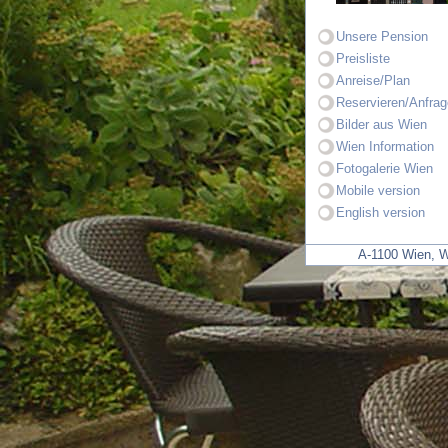
Unsere Pension
Preisliste
Anreise/Plan
Reservieren/Anfrag
Bilder aus Wien
Wien Information
Fotogalerie Wien
Mobile version
English version
A-1100 Wien, 